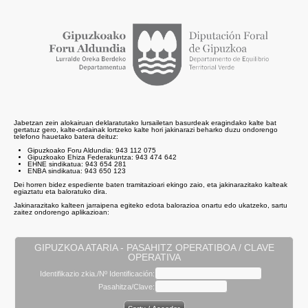
Jabetzan zein alokairuan deklaratutako lursailetan basurdeak eragindako kalte bat
gertatuz gero, kalte-ordainak lortzeko kalte hori jakinarazi beharko duzu ondorengo
telefono hauetako batera deituz:
Gipuzkoako Foru Aldundia: 943 112 075
Gipuzkoako Ehiza Federakuntza: 943 474 642
EHNE sindikatua: 943 654 281
ENBA sindikatua: 943 650 123
Dei horren bidez espediente baten tramitazioari ekingo zaio, eta jakinarazitako kalteak
egiaztatu eta baloratuko dira.
Jakinarazitako kalteen jarraipena egiteko edota balorazioa onartu edo ukatzeko, sartu
zaitez ondorengo aplikazioan:
GIPUZKOA ATARIA - PASAHITZ OPERATIBOA / CLAVE
OPERATIVA
Identifikazio zkia./
Nº Identificación:
Pasahitza/
Clave: